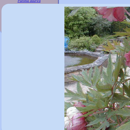
Paeonia daurica
ssp. mlokosewitschii