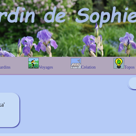
Jardins
Voyages
Création
Topos
étique
En Belgique
Prairies fleuries
Les chênes
Couleur des fleurs
phique
En France
Les Helenium
Au Royaume-Uni
Les Hamameli
Les Galanthu
a'
Les Euonymu