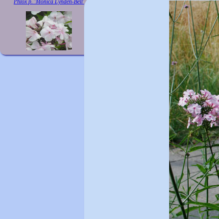
Phlox p. 'Monica Lynden-Bell'