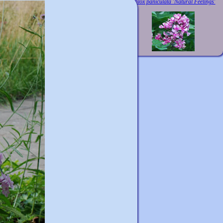
Phlox paniculata 'Natural Feelings'