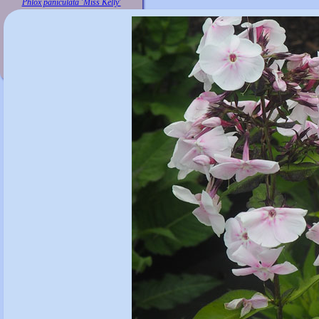
Phlox paniculata 'Miss Kelly'