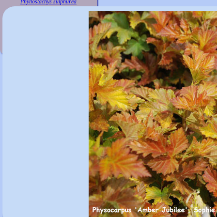
Phyllostachys sulphurea