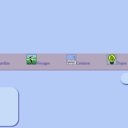
Jardins
Voyages
Création
Topos
étique
En Belgique
Prairies fleuries
Les chênes
Couleur des fleurs
phique
En France
Les Helenium
Au Royaume-Uni
Les Hamameli
Les Galanthu
Les Euonymu