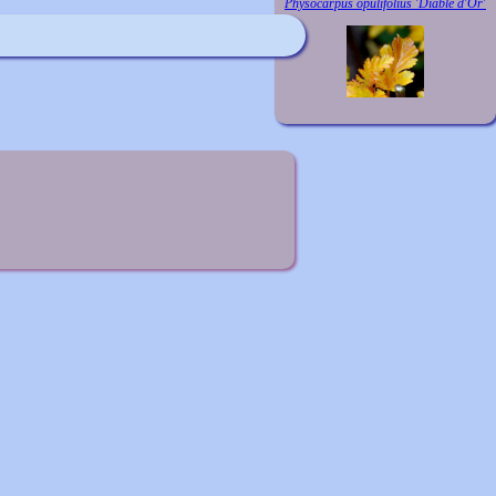
Physocarpus opulifolius 'Diable d'Or'