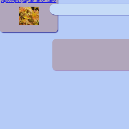
Physocarpus opulifolius 'Amber Jubilee'