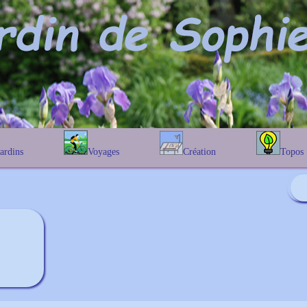
Jardins
Voyages
Création
Topos
étique
En Belgique
Prairies fleuries
Les chênes
Couleur des fleurs
phique
En France
Les Helenium
Au Royaume-Uni
Les Hamameli
Les Galanthu
Les Euonymu