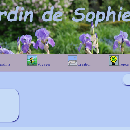
Jardins
Voyages
Création
Topos
étique
En Belgique
Prairies fleuries
Les chênes
Couleur des fleurs
phique
En France
Les Helenium
Au Royaume-Uni
Les Hamameli
Les Galanthu
Les Euonymu