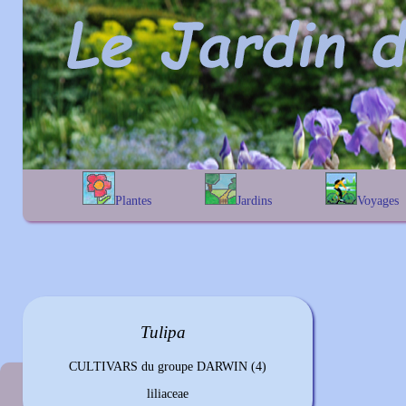
Plantes
Jardins
Voyages
A
B
C
D
E
alphabétique
En Belgique
F
G
H
I
J
géographique
En France
K
L
M
N
O
Au Royaume-Uni
P
Q
R
S
T
U
V
W
X
Y
Tulipa
Z
CULTIVARS du groupe DARWIN (4)
Plante précédente
liliaceae