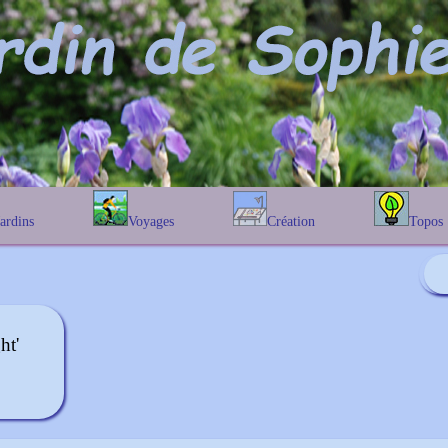
Jardins
Voyages
Création
Topos
étique
En Belgique
Prairies fleuries
Les chênes
Couleur des fleurs
phique
En France
Les Helenium
Au Royaume-Uni
Les Hamameli
Les Galanthu
ht'
Les Euonymu