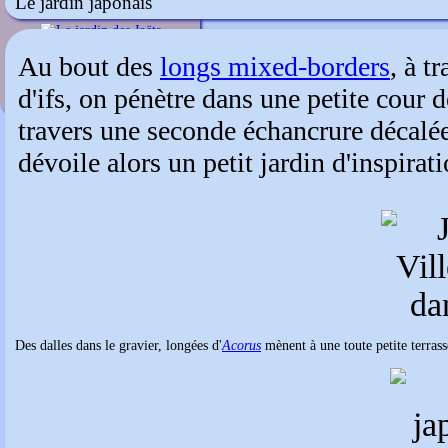
Le jardin japonais
Le jardin des Joêts
Au bout des
longs mixed-borders
, à t
d'ifs, on pénètre dans une petite cour d
travers une seconde échancrure décalée
dévoile alors un petit jardin d'inspirat
Des dalles dans le gravier, longées d'
Acorus
mènent à une toute petite terras