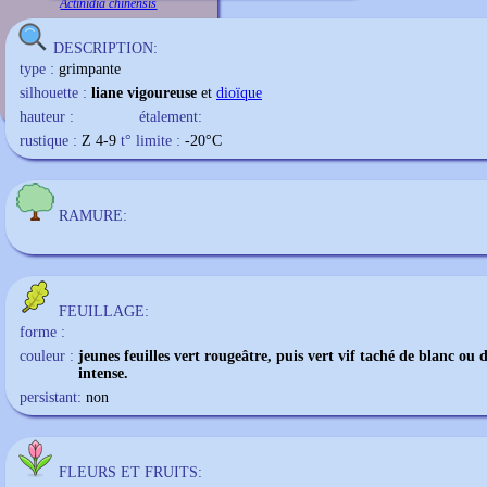
Actinidia chinensis
DESCRIPTION:
type :
grimpante
silhouette :
liane vigoureuse
et
dioïque
hauteur :
étalement:
rustique :
Z 4-9
t° limite :
-20
°C
RAMURE:
FEUILLAGE:
forme :
couleur :
jeunes feuilles vert rougeâtre, puis vert vif taché de blanc ou 
intense.
persistant:
non
FLEURS ET FRUITS: