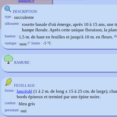
Agastache cv
DESCRIPTION:
type :
succulente
silhouette :
rosette basale d'où émerge, après 10 à 15 ans, une t
hampe florale. Après cette unique floraison, la plan
hauteur :
1,5 m. de haut en feuilles et jusqu'à 10 m. en fleurs.
é
rustique :
non
t° limite :
-5
°C
RAMURE:
FEUILLAGE:
forme :
lancéolé
(1 à 2 m. de long x 15 à 25 cm. de large), ch
bords épineux et terminé par une épine noire.
couleur :
bleu gris
persistant:
oui