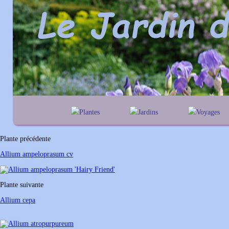
Plantes
Jardins
Voyages
A
B
C
D
E
alphabétique
En Belgique
F
G
H
I
J
géographique
En France
Plante précédente
K
L
M
N
O
Au Royaume-Un
Allium ampeloprasum cv
P
Q
R
S
T
U
V
W
X
Y
Plante suivante
Z
Allium cepa