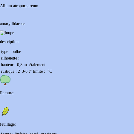
Allium
atropurpureum
amaryllidaceae
description:
type :
bulbe
silhouette :
hauteur :
0,8 m.
étalement:
rustique :
Z 3-8
t° limite :
°C
Ramure:
feuillage: