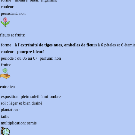
forme :
linéaire, basal, engainant
couleur :
persistant:
non
fleurs et fruits:
forme :
à l'extrémité de tiges nues, ombelles de fleur
s à 6 pétales et 6 étami
couleur :
pourpre bleuté
période : du
06
au
07
parfum:
non
fruits:
entretien:
exposition:
plein soleil à mi-ombre
sol :
léger et bien drainé
plantation :
taille:
multiplication:
semis