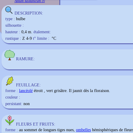
Allium lusitanicum cv
DESCRIPTION:
type :
bulbe
silhouette :
hauteur :
0,4 m.
étalement:
rustique :
Z 4-9
t° limite :
°C
RAMURE:
FEUILLAGE:
forme :
lancéolé
étroit , vert grisâtre. Il jaunit dès la floraison.
couleur :
persistant:
non
FLEURS ET FRUITS:
forme :
au sommet de longues tiges nues,
ombelles
hémisphériques de fleurs