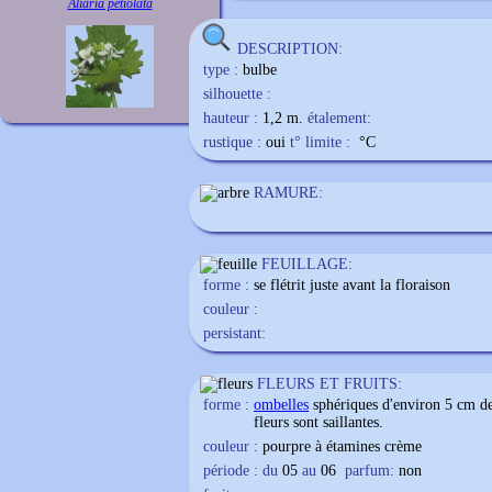
Aliaria petiolata
DESCRIPTION:
type :
bulbe
silhouette :
hauteur :
1,2 m.
étalement:
rustique :
oui
t° limite :
°C
RAMURE:
FEUILLAGE:
forme :
se flétrit juste avant la floraison
couleur :
persistant:
FLEURS ET FRUITS:
forme :
ombelles
sphériques d'environ 5 cm de
fleurs sont saillantes.
couleur :
pourpre à étamines crème
période : du
05
au
06
parfum:
non