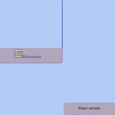
Bibliothèque
Lexique noms propres
s
Lexique botanique
s
s
s
Plante suivante