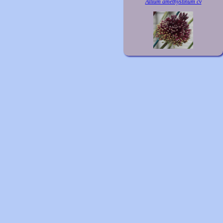
Allium amethystinum cv