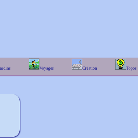
Jardins
Voyages
Création
Topos
étique
En Belgique
Prairies fleuries
Les chênes
Couleur des fleurs
phique
En France
Les Helenium
Au Royaume-Uni
Les Hamameli
Les Galanthu
Les Euonymu