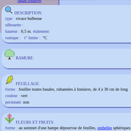
Allium schubertii
DESCRIPTION:
type :
vivace bulbeuse
silhouette :
hauteur :
0,5 m.
étalement:
rustique :
t° limite :
°C
RAMURE:
FEUILLAGE:
forme :
feuilles toutes basales, rubannées à linéaires, de 4 à 30 cm de long
couleur :
vert
persistant:
non
FLEURS ET FRUITS:
forme :
au sommet d'une hampe dépourvue de feuilles,
ombelles
sphériques 