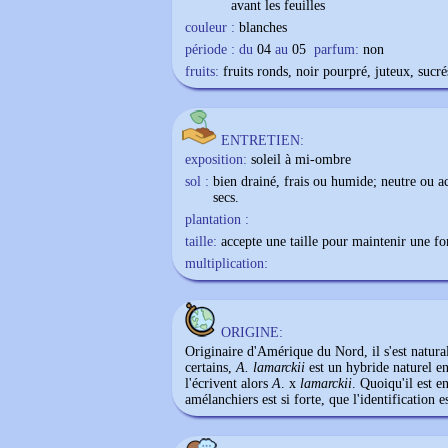
avant les feuilles
couleur :
blanches
période : du
04
au
05
parfum:
non
fruits:
fruits ronds, noir pourpré, juteux, sucré
ENTRETIEN:
exposition:
soleil à mi-ombre
sol :
bien drainé, frais ou humide; neutre ou ac
secs.
plantation :
taille:
accepte une taille pour maintenir une f
multiplication:
ORIGINE:
Originaire d'Amérique du Nord, il s'est natura
certains,
A. lamarckii
est un hybride naturel e
l'écrivent alors
A
. x
lamarckii
. Quoiqu'il est e
amélanchiers est si forte, que l'identification es