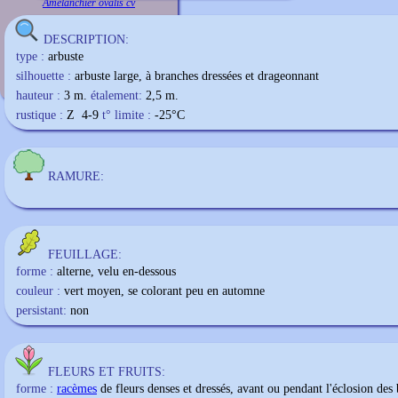
Amelanchier ovalis cv
DESCRIPTION:
type :
arbuste
silhouette :
arbuste large, à branches dressées et drageonnant
hauteur :
3 m.
étalement:
2,5 m.
rustique :
Z 4-9
t° limite :
-25
°C
RAMURE:
FEUILLAGE:
forme :
alterne, velu en-dessous
couleur :
vert moyen, se colorant peu en automne
persistant:
non
FLEURS ET FRUITS:
forme :
racèmes
de fleurs denses et dressés, avant ou pendant l'éclosion des