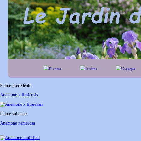
Plantes
Jardins
Voyages
A
B
C
D
E
alphabétique
En Belgique
F
G
H
I
J
géographique
En France
Plante précédente
K
L
M
N
O
Au Royaume-Un
Anemone x lipsiensis
P
Q
R
S
T
U
V
W
X
Y
Plante suivante
Z
Anemone nemerosa