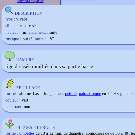
Astrantia major cv
DESCRIPTION:
type :
vivace
silhouette :
dressée
hauteur :
,m.
étalement:
limite
rustique :
oui
t° limite :
°C
RAMURE:
tige dressée ramifiée dans sa partie basse
FEUILLAGE:
forme :
alterne, basal, longuement
pétiolé
,
palmatiséqué
en 7 à 9 segments 
couleur :
vert
persistant:
non
FLEURS ET FRUITS:
forme :
ombelles
de 10 à 12 mm. de diamètre, composées de de 30 à 40 fleu