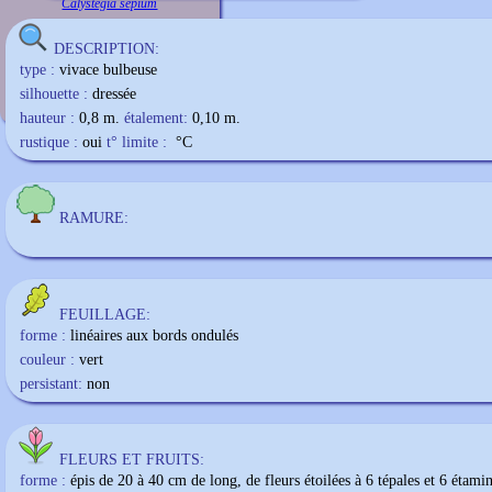
Calystegia sepium
DESCRIPTION:
type :
vivace bulbeuse
silhouette :
dressée
hauteur :
0,8 m.
étalement:
0,10 m.
rustique :
oui
t° limite :
°C
RAMURE:
FEUILLAGE:
forme :
linéaires aux bords ondulés
couleur :
vert
persistant:
non
FLEURS ET FRUITS:
forme :
épis de 20 à 40 cm de long, de fleurs étoilées à 6 tépales et 6 étamin