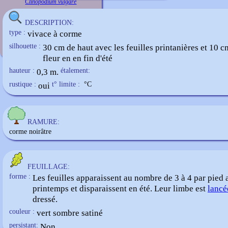
Clinopodium vulgare
DESCRIPTION:
type :
vivace à corme
silhouette :
30 cm de haut avec les feuilles printanières et 10 c
fleur en en fin d'été
hauteur :
0,3 m.
étalement:
rustique :
oui
t° limite :
°C
RAMURE:
corme noirâtre
FEUILLAGE:
forme :
Les feuilles apparaissent au nombre de 3 à 4 par pied 
printemps et disparaissent en été. Leur limbe est
lancé
dressé.
couleur :
vert sombre satiné
persistant:
Non