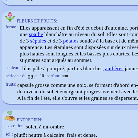
FLEURS ET FRUITS:
forme :
Elles apparaissent en fin d'été et début d'automne, por
une
spathe
blanchâtre au niveau du sol. Elles sont co
de 3
sépales
et de 3
pétales
soudés à la base et de mê
apparence. Les étamines sont disposées sur deux nivea
plus hautes sont longues et les basses plus courtes. Le
stigmates sont arqués au sommet.
couleur :
lilas pâle à pourpré, parfois blanches,
anthères
jaune
période : du
08
au
10
parfum:
non
fruits:
capsule grosse comme une noix, se formant d'abord en
du niveau du sol et émergeant progressivement avec les 
A la fin de l'été, elle s'ouvre et les graines se dispersent.
ENTRETIEN:
exposition:
soleil à mi-ombre
sol :
plutôt neutre à calcaire, frais et dense.