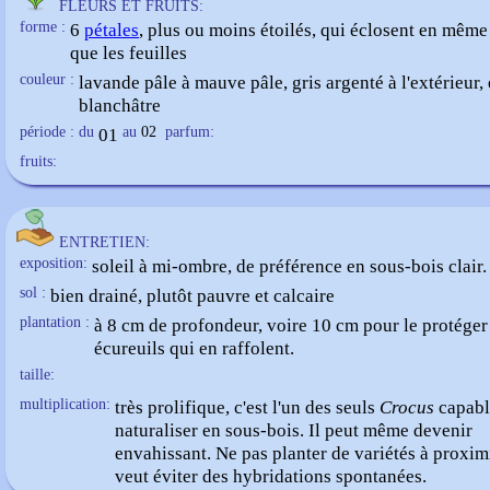
FLEURS ET FRUITS:
forme :
6
pétales
, plus ou moins étoilés, qui éclosent en mêm
que les feuilles
couleur :
lavande pâle à mauve pâle, gris argenté à l'extérieur, 
blanchâtre
période : du
01
au
02
parfum:
fruits:
ENTRETIEN:
exposition:
soleil à mi-ombre, de préférence en sous-bois clair.
sol :
bien drainé, plutôt pauvre et calcaire
plantation :
à 8 cm de profondeur, voire 10 cm pour le protéger
écureuils qui en raffolent.
taille:
multiplication:
très prolifique, c'est l'un des seuls
Crocus
capabl
naturaliser en sous-bois. Il peut même devenir
envahissant. Ne pas planter de variétés à proximi
veut éviter des hybridations spontanées.