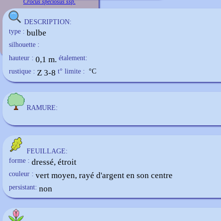
C
rocus speciosus ssp.
DESCRIPTION:
type :
bulbe
silhouette :
hauteur :
0,1 m.
étalement:
rustique :
Z 3-8
t° limite :
°C
RAMURE:
FEUILLAGE:
forme :
dressé, étroit
couleur :
vert moyen, rayé d'argent en son centre
persistant:
non