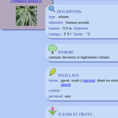
Cryptomeria japonica cv
DESCRIPTION:
type :
arbuste
silhouette :
buisson arrondi
hauteur :
0,9 m.
étalement:
rustique :
Z 9
t° limite :
°C
RAMURE:
rameaux duveteux et légèrement collants
FEUILLAGE:
forme :
pposé, ovale à
lancéolé
, denté ou enti
pétiole
couleur :
persistant:
non
FLEURS ET FRUITS: