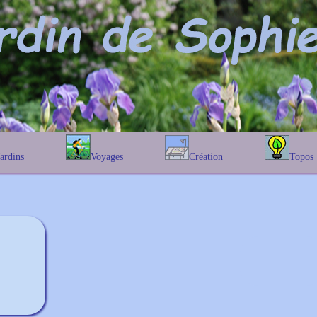
Jardins
Voyages
Création
Topos
étique
En Belgique
Prairies fleuries
Les chênes
Couleur des fleurs
phique
En France
Les Helenium
Au Royaume-Uni
Les Hamameli
Les Galanthu
Les Euonymu