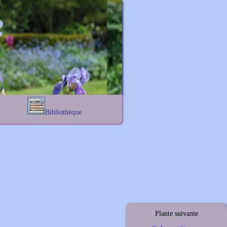
Bibliothèque
Lexique noms propres
s
Lexique botanique
s
s
s
Plante suivante