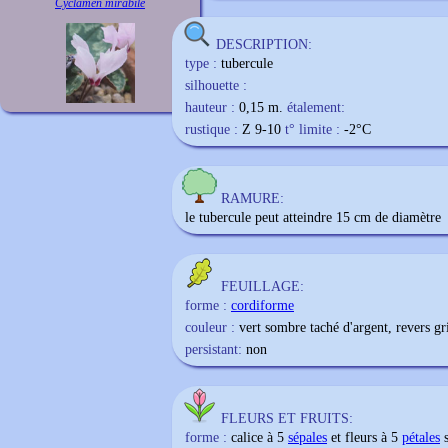
Cyclamen mirabile
DESCRIPTION:
type :
tubercule
silhouette :
hauteur :
0,15 m.
étalement:
rustique :
Z 9-10
t° limite :
-2
°C
RAMURE:
le tubercule peut atteindre 15 cm de diamètre
FEUILLAGE:
forme :
cordiforme
couleur :
vert sombre taché d'argent, revers gri
persistant:
non
FLEURS ET FRUITS:
forme :
calice à 5
sépales
et fleurs à 5
pétales
s