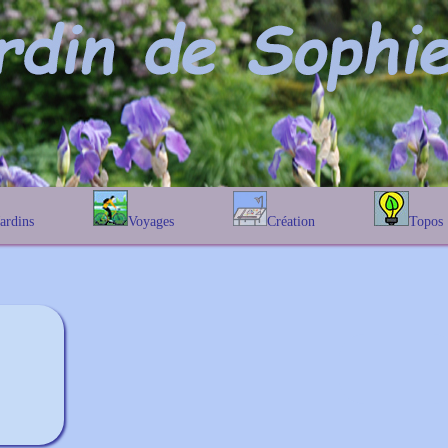
Jardins
Voyages
Création
Topos
étique
En Belgique
Prairies fleuries
Les chênes
Couleur des fleurs
phique
En France
Les Helenium
Au Royaume-Uni
Les Hamameli
Les Galanthu
Les Euonymu