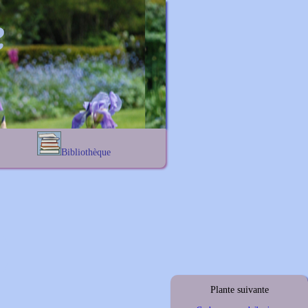
Bibliothèque
Lexique noms propres
s
Lexique botanique
s
s
s
Plante suivante