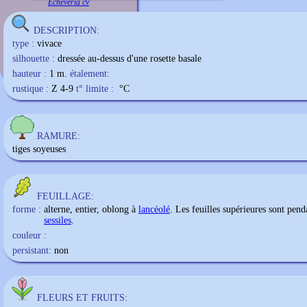
Echeveria cv
DESCRIPTION:
type :
vivace
silhouette :
dressée au-dessus d'une rosette basale
hauteur :
1 m.
étalement:
rustique :
Z 4-9
t° limite :
°C
RAMURE:
tiges soyeuses
FEUILLAGE:
forme :
alterne, entier, oblong à
lancéolé
. Les feuilles supérieures sont pend
sessiles
.
couleur :
persistant:
non
FLEURS ET FRUITS: