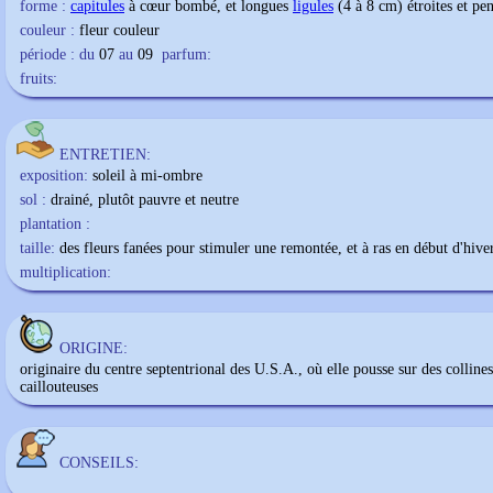
forme :
capitules
à cœur bombé, et longues
ligules
(4 à 8 cm) étroites et pe
couleur :
fleur couleur
période : du
07
au
09
parfum:
fruits:
ENTRETIEN:
exposition:
soleil à mi-ombre
sol :
drainé, plutôt pauvre et neutre
plantation :
taille:
des fleurs fanées pour stimuler une remontée, et à ras en début d'hive
multiplication:
ORIGINE:
originaire du centre septentrional des U.S.A., où elle pousse sur des collines
caillouteuses
CONSEILS: