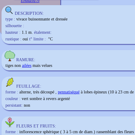
Echinacea cv
DESCRIPTION:
type :
vivace buissonnante et dressée
silhouette :
hauteur :
1.1 m.
étalement:
rustique :
oui
t° limite :
°C
RAMURE:
tiges non
ailées
mais velues
FEUILLAGE:
forme :
alterne, très découpé ,
pennatiséqué
à lobes épineux (10 à 23 cm de
couleur :
vert sombre à revers argenté
persistant:
non
FLEURS ET FRUITS:
forme :
inflorescence sphérique ( 3 à 5 cm de diam.) rassemblant des fleurs 