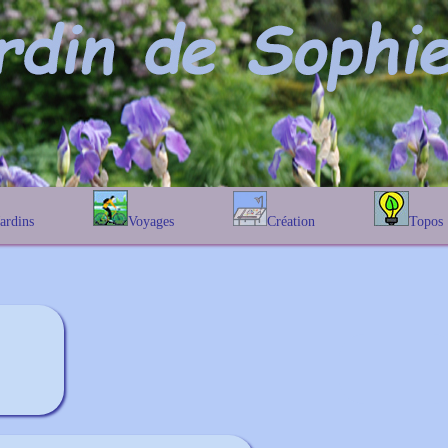
Jardins
Voyages
Création
Topos
étique
En Belgique
Prairies fleuries
Les chênes
Couleur des fleurs
phique
En France
Les Helenium
Au Royaume-Uni
Les Hamameli
Les Galanthu
Les Euonymu