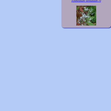
Epimedium stellutaum cv