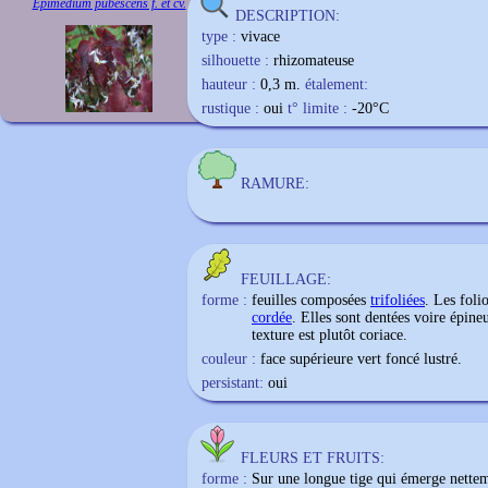
Epimedium pubescens f. et cv.
DESCRIPTION:
type :
vivace
silhouette :
rhizomateuse
hauteur :
0,3 m.
étalement:
rustique :
oui
t° limite :
-20
°C
RAMURE:
FEUILLAGE:
forme :
feuilles composées
trifoliées
. Les foli
cordée
. Elles sont dentées voire épine
texture est plutôt coriace.
couleur :
face supérieure vert foncé lustré.
persistant:
oui
FLEURS ET FRUITS:
forme :
Sur une longue tige qui émerge netteme