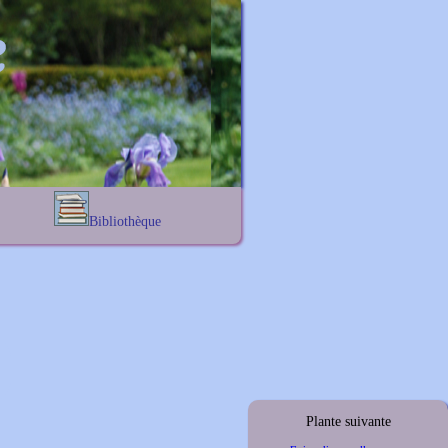
Bibliothèque
Lexique noms propres
s
Lexique botanique
s
s
s
Plante suivante