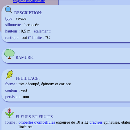
Erigeron karvinskianus
DESCRIPTION:
type :
vivace
silhouette :
herbacée
hauteur :
0,5 m.
étalement:
rustique :
oui
t° limite :
°C
RAMURE:
FEUILLAGE:
forme :
très découpé, épineux et coriace
couleur :
vert
persistant:
non
FLEURS ET FRUITS:
forme :
ombelles
d'ombellules
entourée de 10 à 12
bractées
épineuses, étalée
linéaires