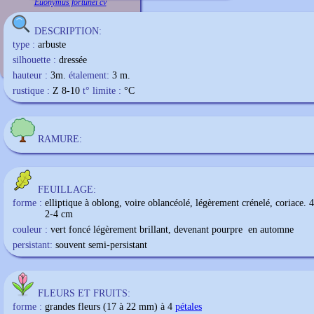
Euonymus fortunei cv
DESCRIPTION:
type :
arbuste
silhouette :
dressée
hauteur :
3m.
étalement:
3 m.
rustique :
Z 8-10
t° limite :
°C
RAMURE:
FEUILLAGE:
forme :
elliptique à oblong, voire oblancéolé, légèrement crénelé, coriace.
2-4 cm
couleur :
vert foncé légèrement brillant, devenant pourpre en automne
persistant:
souvent semi-persistant
FLEURS ET FRUITS:
forme :
grandes fleurs (17 à 22 mm) à 4
pétales