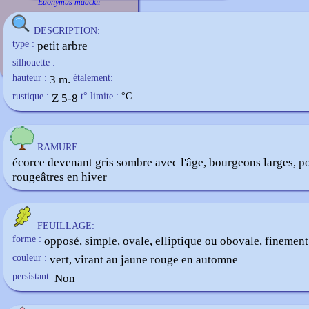
Euonymus maackii
DESCRIPTION:
type :
petit arbre
silhouette :
hauteur :
3 m.
étalement:
rustique :
Z 5-8
t° limite :
°C
RAMURE:
écorce devenant gris sombre avec l'âge, bourgeons larges, po
rougeâtres en hiver
FEUILLAGE:
forme :
opposé, simple, ovale, elliptique ou obovale, finement
couleur :
vert, virant au jaune rouge en automne
persistant:
Non