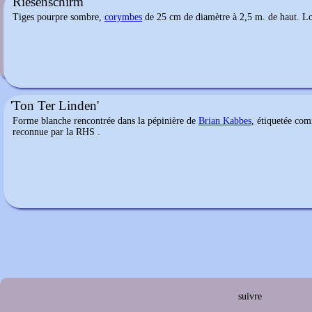
'Riesenschirm'
Eupatorium maculatum
Tiges pourpre sombre,
corymbes
de 25 cm de diamètre à 2,5 m. de haut. Lo
'Ton Ter Linden'
Forme blanche rencontrée dans la pépinière de
Brian Kabbes
, étiquetée com
reconnue par la RHS .
suivre