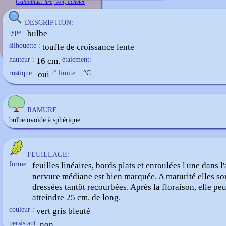
Galanthus: lire, voir, acheter
DESCRIPTION:
type :
bulbe
silhouette :
touffe de croissance lente
hauteur :
16 cm.
étalement:
rustique :
oui
t° limite :
°C
RAMURE:
bulbe ovoïde à sphérique
FEUILLAGE:
forme :
feuilles linéaires, bords plats et enroulées l'une dans l'
nervure médiane est bien marquée. A maturité elles son
dressées tantôt recourbées. Après la floraison, elle pe
atteindre 25 cm. de long.
couleur :
vert gris bleuté
persistant:
non