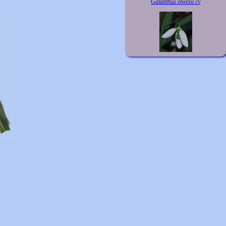
Galanthus elwesii cv