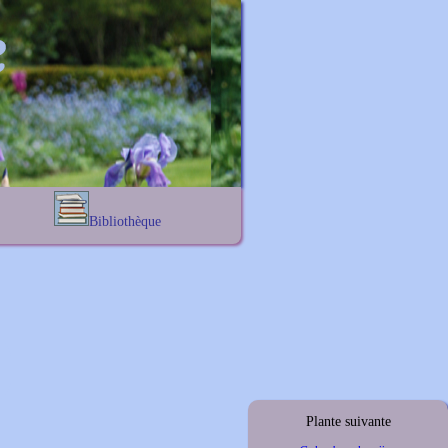
Bibliothèque
Lexique noms propres
s
Lexique botanique
s
s
s
Plante suivante