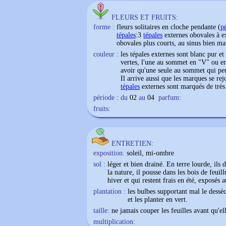
FLEURS ET FRUITS:
forme :
fleurs solitaires en cloche pendante (
p
tépales
:3
tépales
externes obovales à e
obovales plus courts, au sinus bien m
couleur :
les
tépales
externes sont blanc pur et
vertes, l'une au sommet en "V" ou en "
avoir qu'une seule au sommet qui peut
Il arrive aussi que les marques se re
tépales
externes sont marqués de très f
période : du
02
au
04
parfum:
fruits:
ENTRETIEN:
exposition:
soleil, mi-ombre
sol :
léger et bien drainé. En terre lourde, ils
la nature, il pousse dans les bois de feuil
hiver et qui restent frais en été, exposés 
plantation :
les bulbes supportant mal le dessè
et les planter en vert.
taille:
ne jamais couper les feuilles avant qu'e
multiplication: