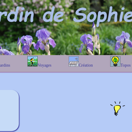
Jardins
Voyages
Création
Topos
étique
En Belgique
Prairies fleuries
Les chênes
Couleur des fleurs
phique
En France
Les Helenium
Au Royaume-Uni
Les Hamameli
Les Galanthu
Les Euonymu