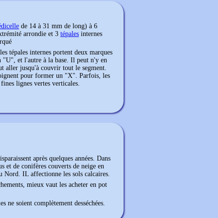
édicelle
de 14 à 31 mm de long) à 6
xtrémité arrondie et 3
tépales
internes
arqué
 les
tépales
internes portent deux marques
U", et l'autre à la base. Il peut n'y en
 aller jusqu'à couvrir tout le segment.
joignent pour former un "X". Parfois, les
ines lignes vertes verticales.
 disparaissent après quelques années. Dans
lus et de conifères couverts de neige en
au Nord. IL affectionne les sols calcaires.
chements, mieux vaut les acheter en pot
lles ne soient complètement desséchées.