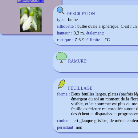
Galanthus alpinus
DESCRIPTION:
type :
bulbe
silhouette :
bulbe ovale à sphérique. C'est l'un
hauteur :
0,3 m.
étalement:
rustique :
Z 6-9
t° limite :
°C
RAMURE:
FEUILLAGE:
forme :
Deux feuilles larges, plates (parfois l
émergent du sol au moment de la flora
visible, et leur sommet est plus ou moi
feuille extérieure est enroulée autour d
dessèchent et disparaissent progressiv
couleur :
ert glauque grisâtre, de même couleu
persistant:
non