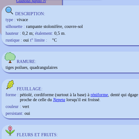
Gladiolus papilio cv
DESCRIPTION:
type :
vivace
silhouette :
rampante stolonifère, couvre-sol
hauteur :
0,2 m;
étalement:
0,5 m.
rustique :
oui
t° limite :
°C
RAMURE:
tiges poilues, quadrangulaires
FEUILLAGE:
forme :
pétiolé
,
cordiforme
(surtout à la base) à
réniforme
, denté qui dgage
proche de celle du
Nepeta
lorsqu'il est froissé.
couleur :
vert
persistant:
oui
FLEURS ET FRUITS: