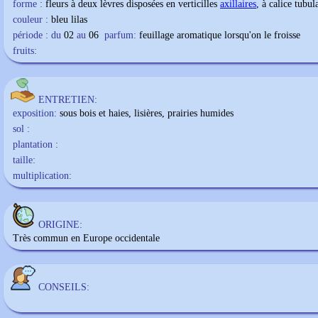
forme :
fleurs à deux lèvres disposées en verticilles
axillaires
, à calice tubul
couleur :
bleu lilas
période : du
02
au
06
parfum:
feuillage aromatique lorsqu'on le froisse
fruits:
ENTRETIEN:
exposition:
sous bois et haies, lisières, prairies humides
sol :
plantation :
taille:
multiplication:
ORIGINE:
Très commun en Europe occidentale
CONSEILS: