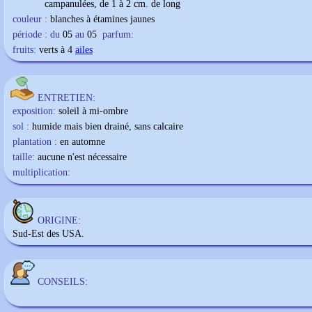
campanulées, de 1 à 2 cm. de long
couleur :
blanches à étamines jaunes
période : du
05
au
05
parfum:
fruits:
verts à 4
ailes
ENTRETIEN:
exposition:
soleil à mi-ombre
sol :
humide mais bien drainé, sans calcaire
plantation :
en automne
taille:
aucune n'est nécessaire
multiplication:
ORIGINE:
Sud-Est des USA.
CONSEILS: