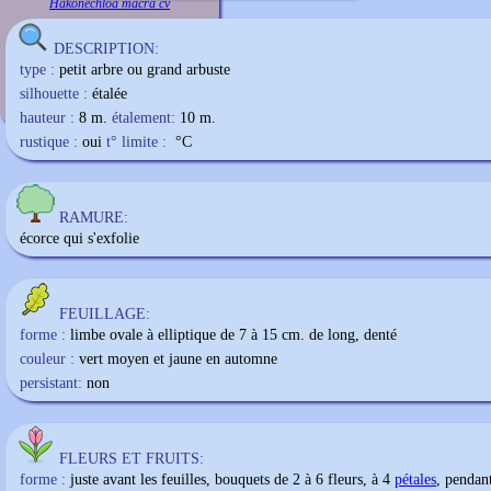
Hakonechloa macra cv
DESCRIPTION:
type :
petit arbre ou grand arbuste
silhouette :
étalée
hauteur :
8 m.
étalement:
10 m.
rustique :
oui
t° limite :
°C
RAMURE:
écorce qui s'exfolie
FEUILLAGE:
forme :
limbe ovale à elliptique de 7 à 15 cm. de long, denté
couleur :
vert moyen et jaune en automne
persistant:
non
FLEURS ET FRUITS:
forme :
juste avant les feuilles, bouquets de 2 à 6 fleurs, à 4
pétales
, pendan