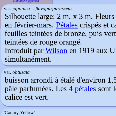
Hamamelis japonica
var.
japonica
f.
flavopurpurascens
Silhouette large: 2 m. x 3 m. Fleurs
en février-mars.
Pétales
crispés et c
feuilles teintées de bronze, puis ve
teintées de rouge orangé.
Introduit par
Wilson
en 1919 aux US
simultanément.
var.
obtusata
buisson arrondi à étalé d'environ 1,
pâle parfumées. Les 4
pétales
sont l
calice est vert.
'Canary Yellow'