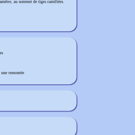
amètre, au sommet de tiges ramifiées.
es
er une remontée