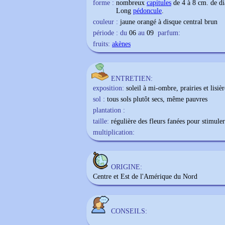
forme :
nombreux
capitules
de 4 à 8 cm. de di
Long
pédoncule
.
couleur :
jaune orangé à disque central brun
période : du
06
au
09
parfum:
fruits:
akènes
ENTRETIEN:
exposition:
soleil à mi-ombre, prairies et lisièr
sol :
tous sols plutôt secs, même pauvres
plantation :
taille:
régulière des fleurs fanées pour stimul
multiplication:
ORIGINE:
Centre et Est de l'Amérique du Nord
CONSEILS: