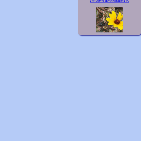
Heliopsis helianthoides cv