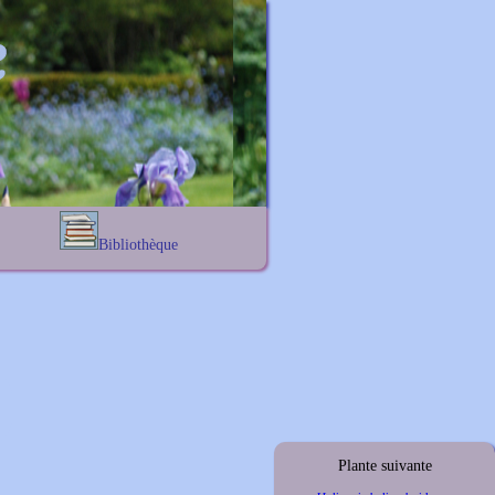
Bibliothèque
Lexique noms propres
s
Lexique botanique
s
s
s
Plante suivante