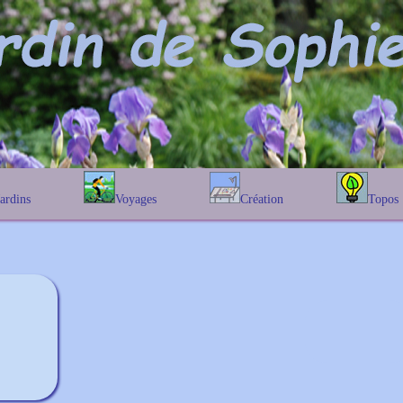
Jardins
Voyages
Création
Topos
étique
En Belgique
Prairies fleuries
Les chênes
Couleur des fleurs
phique
En France
Les Helenium
Au Royaume-Uni
Les Hamameli
Les Galanthu
Les Euonymu