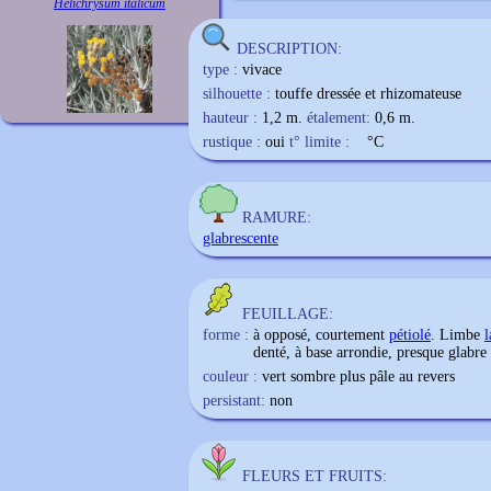
Helichrysum italicum
DESCRIPTION:
type :
vivace
silhouette :
touffe dressée et rhizomateuse
hauteur :
1,2 m.
étalement:
0,6 m.
rustique :
oui
t° limite :
°C
RAMURE:
glabrescente
FEUILLAGE:
forme :
à opposé, courtement
pétiolé
. Limbe
l
denté, à base arrondie, presque glabre 
couleur :
vert sombre plus pâle au revers
persistant:
non
FLEURS ET FRUITS: