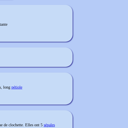
tante
s, long
pétiole
e de clochette. Elles ont 5
sépales