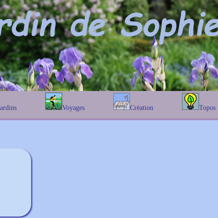
Jardins
Voyages
Création
Topos
étique
En Belgique
Prairies fleuries
Les chênes
Couleur des fleurs
phique
En France
Les Helenium
Au Royaume-Uni
Les Hamameli
Les Galanthu
Les Euonymu