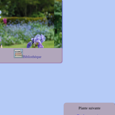
Bibliothèque
Lexique noms propres
s
Lexique botanique
s
s
s
Plante suivante