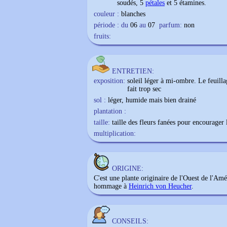
soudés, 5
pétales
et 5 étamines.
couleur :
blanches
période : du
06
au
07
parfum:
non
fruits:
ENTRETIEN:
exposition:
soleil léger à mi-ombre. Le feuillag
fait trop sec
sol :
léger, humide mais bien drainé
plantation :
taille:
taille des fleurs fanées pour encourager 
multiplication:
ORIGINE:
C'est une plante originaire de l'Ouest de l'A
hommage à
Heinrich von Heucher
.
CONSEILS: