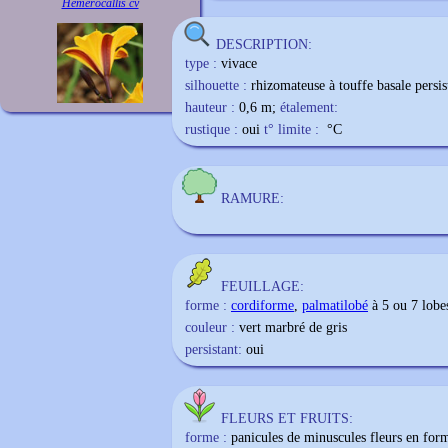
Hemerocallis cv
DESCRIPTION:
type :
vivace
silhouette :
rhizomateuse à touffe basale persis
hauteur :
0,6 m;
étalement:
rustique :
oui
t° limite :
°C
RAMURE:
FEUILLAGE:
forme :
cordiforme
,
palmatilobé
à 5 ou 7 lobe
couleur :
vert marbré de gris
persistant:
oui
FLEURS ET FRUITS:
forme :
panicules de minuscules fleurs en form