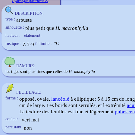
Hydrangea paniculata cv
DESCRIPTION:
type :
arbuste
silhouette :
plus petit que
H. macrophylla
hauteur :
étalement:
rustique :
Z 5-9
t° limite :
°C
RAMURE:
les tiges sont plus fines que celles de
H. macrophylla
FEUILLAGE:
forme :
opposé, ovale,
lancéolé
à elliptique: 5 à 15 cm de long
cm de large. Les bords sont serrulés, et l'extrémité
acu
La texture des feuilles est fine et légèrement
pubescen
couleur :
vert mat
persistant:
non