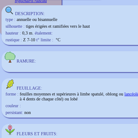
Hypochaeris radicata
DESCRIPTION:
type :
annuelle ou bisannuelle
silhouette :
tiges érigées et ramifiées vers le haut
hauteur :
0,3 m.
étalement:
rustique :
Z 7-10
t° limite :
°C
RAMURE:
FEUILLAGE:
forme :
feuilles moyennes et supérieures à limbe spatulé, oblong ou
lancéol
à 4 dents de chaque côté) ou lobé
couleur :
persistant:
non
FLEURS ET FRUITS: