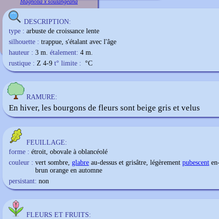
Magnolia x soulangeana
DESCRIPTION:
type :
arbuste de croissance lente
silhouette :
trappue, s'étalant avec l'âge
hauteur :
3 m.
étalement:
4 m.
rustique :
Z 4-9
t° limite :
°C
RAMURE:
En hiver, les bourgons de fleurs sont beige gris et velus
FEUILLAGE:
forme :
étroit, obovale à oblancéolé
couleur :
vert sombre,
glabre
au-dessus et grisâtre, légèrement
pubescent
en-
brun orange en automne
persistant:
non
FLEURS ET FRUITS: