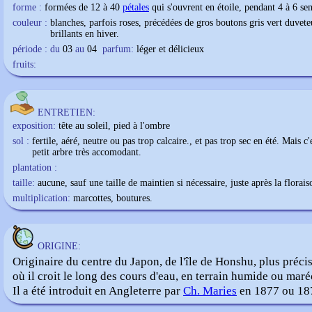
forme :
formées de 12 à 40
pétales
qui s'ouvrent en étoile, pendant 4 à 6 se
couleur :
blanches, parfois roses, précédées de gros boutons gris vert duvet
brillants en hiver.
période : du
03
au
04
parfum:
léger et délicieux
fruits:
ENTRETIEN:
exposition:
tête au soleil, pied à l'ombre
sol :
fertile, aéré, neutre ou pas trop calcaire., et pas trop sec en été. Mais c'
petit arbre très accomodant.
plantation :
taille:
aucune, sauf une taille de maintien si nécessaire, juste après la florais
multiplication:
marcottes, boutures.
ORIGINE:
Originaire du centre du Japon, de l'île de Honshu, plus préci
où il croit le long des cours d'eau, en terrain humide ou mar
Il a été introduit en Angleterre par
Ch. Maries
en 1877 ou 18