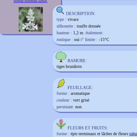
Nepeta nepetella subsp.
DESCRIPTION:
type :
vivace
silhouette :
touffe dressée
hauteur :
1,2 m.
étalement:
rustique :
oui
t° limite :
-15
°C
RAMURE:
tiges brunâtres
FEUILLAGE:
forme :
aromatique
couleur :
vert grisé
persistant:
non
FLEURS ET FRUITS:
forme :
épis terminaux et lâches de fleurs
tubu