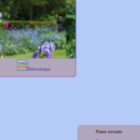
Bibliothèque
Lexique noms propres
s
Lexique botanique
s
s
s
Plante suivante