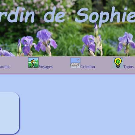
Jardins
Voyages
Création
Topos
étique
En Belgique
Prairies fleuries
Les chênes
Couleur des fleurs
phique
En France
Les Helenium
Au Royaume-Uni
Les Hamameli
Les Galanthu
Les Euonymu