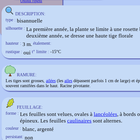
Ononis repens
DESCRIPTION:
type :
bisannuelle
silhouette :
La première année, la plante se limite à une rosette 
deuxième année, se dresse une haute tige florale
hauteur :
3 m.
étalement:
rustique :
oui
t° limite :
-15
°C
RAMURE:
Les tiges sont grosses,
ailées
(les
ailes
dépassent parfois 1 cm de large) et ép
souvent ramifées dans le haut. Racine pivotante.
FEUILLAGE:
forme :
Les feuilles sont velues, ovales à
lancéolées
, à bords 
épineux. Les feuilles
caulinaires
sont alternes.
couleur :
blanc, argenté
persistant:
non