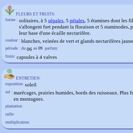
FLEURS ET FRUITS:
forme :
solitaires, à 5
sépales
, 5
pétales
, 5 étamines dont les fi
s'allongent fort pendant la floraison et 5 staminodes, 
leur base d'une écaille nectarifère.
couleur :
blanches, veinées de vert et glands nectarifères jaun
période : du
06
au
09
parfum:
fruits:
capsules à 4 valves
ENTRETIEN:
exposition:
soleil
sol :
marécages, prairies humides, bords des ruisseaux. Plus f
en montagnes.
plantation :
taille:
multiplication: