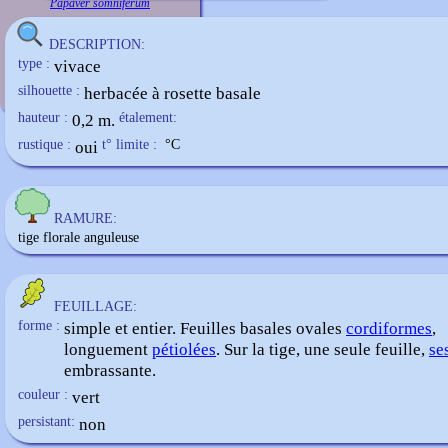
Papaver somniferum
DESCRIPTION:
type :
vivace
silhouette :
herbacée à rosette basale
hauteur :
0,2 m.
étalement:
rustique :
oui
t° limite :
°C
RAMURE:
tige florale anguleuse
FEUILLAGE:
forme :
simple et entier. Feuilles basales ovales
cordiformes
,
longuement
pétiolées
. Sur la tige, une seule feuille,
se
embrassante.
couleur :
vert
persistant:
non