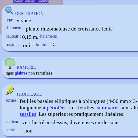
Persicaria virginiana cv
DESCRIPTION:
type :
vivace
silhouette :
plante rhizomateuse de croissance lente
hauteur :
0,15 m.
étalement:
rustique :
oui
t° limite :
°C
RAMURE:
tiges
glabres
non ramifiées
FEUILLAGE:
forme :
feuilles basales elliptiques à oblongues (4-50 mm x 
longuement
pétiolées
. Les feuilles
caulinaires
sont alt
sessiles
. Les supérieures pratiquement linéaires.
couleur :
vert lustré au-dessus, duveteuses en-dessous
persistant:
non