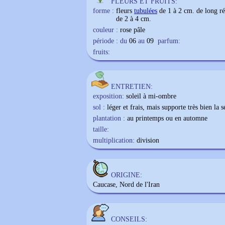
FLEURS ET FRUITS:
forme :
fleurs
tubulées
de 1 à 2 cm. de long ré
de 2 à 4 cm.
couleur :
rose pâle
période : du
06
au
09
parfum:
fruits:
ENTRETIEN:
exposition:
soleil à mi-ombre
sol :
léger et frais, mais supporte très bien la 
plantation :
au printemps ou en automne
taille:
multiplication:
division
ORIGINE:
Caucase, Nord de l'Iran
CONSEILS: