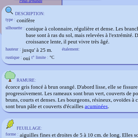
Pinus armandii
DESCRIPTION:
type :
conifère
silhouette :
conique à colonnaire, régulière et dense. Les branc
base sont à ras du sol, mais relevées à l'extrémité. 
croissance lente, il peut vivre très âgé.
hauteur :
jusqu' à 25 m.
étalement:
rustique :
oui
t° limite :
°C
RAMURE:
écorce gris foncé à brun orangé. D'abord lisse, elle se fissure
progressivement. Les rameaux sont brun vert, couverts de po
bruns, courts et denses. Les bourgeons, résineux, ovoïdes à 
sont brun pâle et couverts d'écailles
acuminées
.
FEUILLAGE:
forme :
aiguilles fines et droites de 5 à 10 cm. de long. Elles s