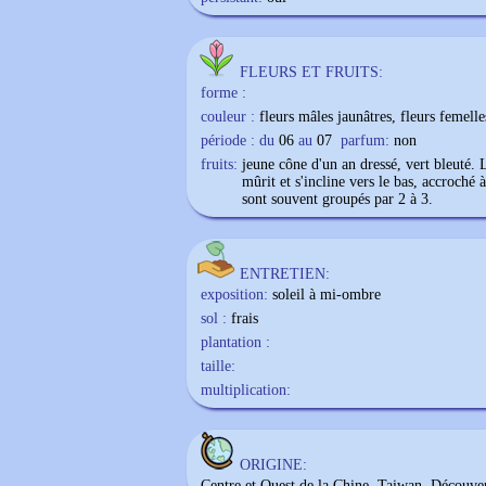
FLEURS ET FRUITS:
forme :
couleur :
fleurs mâles jaunâtres, fleurs femell
période : du
06
au
07
parfum:
non
fruits:
jeune cône d'un an dressé, vert bleuté. 
mûrit et s'incline vers le bas, accroché
sont souvent groupés par 2 à 3.
ENTRETIEN:
exposition:
soleil à mi-ombre
sol :
frais
plantation :
taille:
multiplication:
ORIGINE:
Centre et Ouest de la Chine, Taiwan. Découve