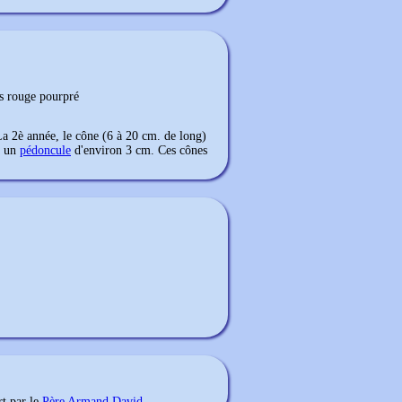
es rouge pourpré
La 2è année, le cône (6 à 20 cm. de long)
 à un
pédoncule
d'environ 3 cm. Ces cônes
rt par le
Père Armand David