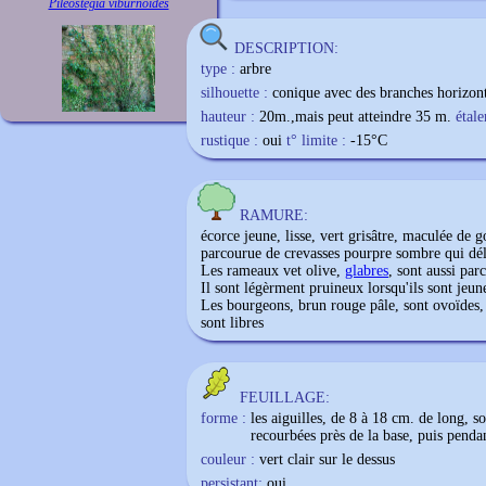
Pileostegia viburnoides
DESCRIPTION:
type :
arbre
silhouette :
conique avec des branches horizont
hauteur :
20m.,mais peut atteindre 35 m.
étal
rustique :
oui
t° limite :
-15
°C
RAMURE:
écorce jeune, lisse, vert grisâtre, maculée de go
parcourue de crevasses pourpre sombre qui dél
Les rameaux vet olive,
glabres
, sont aussi par
Il sont légèrment pruineux lorsqu'ils sont jeune
Les bourgeons, brun rouge pâle, sont ovoïdes, 
sont libres
FEUILLAGE:
forme :
les aiguilles, de 8 à 18 cm. de long, s
recourbées près de la base, puis penda
couleur :
vert clair sur le dessus
persistant:
oui