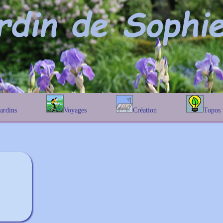
Jardins
Voyages
Création
Topos
étique
En Belgique
Prairies fleuries
Les chênes
Couleur des fleurs
phique
En France
Les Helenium
Au Royaume-Uni
Les Hamameli
Les Galanthu
Les Euonymu