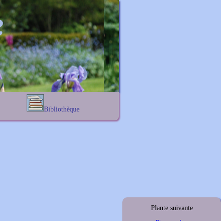
Bibliothèque
Lexique noms propres
s
Lexique botanique
s
s
s
Plante suivante