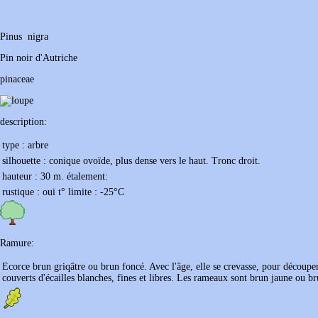
Pinus
nigra
Pin noir d'Autriche
pinaceae
description:
type :
arbre
silhouette :
conique ovoïde, plus dense vers le haut. Tronc droit.
hauteur :
30 m.
étalement:
rustique :
oui
t° limite :
-25
°C
Ramure:
Ecorce brun griqâtre ou brun foncé. Avec l'âge, elle se crevasse, pour découper
couverts d'écailles blanches, fines et libres. Les rameaux sont brun jaune ou br