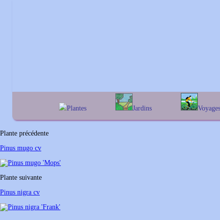
Plantes
Jardins
Voyage
A
B
C
D
E
alphabétique
En Belgique
F
G
H
I
J
géographique
En France
Plante précédente
K
L
M
N
O
Au Royaume-Un
Pinus mugo cv
P
Q
R
S
T
U
V
W
X
Y
Plante suivante
Z
Pinus nigra cv